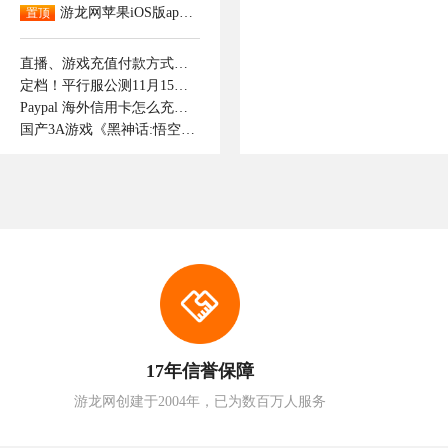
游龙网苹果iOS版app下载
置顶
直播、游戏充值付款方式支持那些呢！如何付款成功。
定档！平行服公测11月15日开启，逆转时光重逢最初的江湖！
Paypal 海外信用卡怎么充值抖音钻石
国产3A游戏《黑神话:悟空》正式上线
17年信誉保障
游龙网创建于2004年，已为数百万人服务