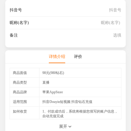
抖音号
昵称(名字)
备注
详情介绍
评价
商品面值
98元(980钻石)
商品类型
直播
商品品牌
苹果AppStore
适用范围
抖音Douyin短视频 抖音钻石充值
如何收货
1、付款成功后，系统将根据您填写的账户信息，
自动充值完成
2、官方查询网址：请登录您的APP查询
展开
注意事项
1.请填写一个可以联系上的手机号码，以便与您