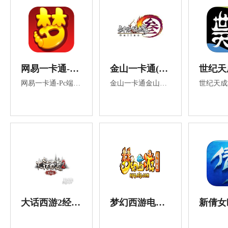
网易一卡通-PC端游戏
金山一卡通(剑网三)
网易一卡通-Pc端游戏 梦幻西游 大话西游 永劫无间 大话西游2 天谕 我的世界 战意 逆水寒
金山一卡通金山游戏金山点卡金山充值金山适用剑侠3/剑侠情缘3/麻辣江湖/剑侠/封神榜/封神榜2/仙侣2/水浒Q传/春秋Q传/剑侠世界/剑网三/剑网/剑三/剑侠情缘3/剑网3/春秋Q传/剑侠/反恐行动/仙侣奇缘/剑侠情缘等所有金山游戏
大话西游2经典版
梦幻西游电脑版