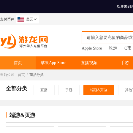
欢迎来到
支付币种
美元
Apple Store
吃鸡
Q币
首页
苹果App Store
直播视频
手游
当前位置：
首页
/
商品分类
全部分类
直播
手游
端游&页游
其他
端游&页游