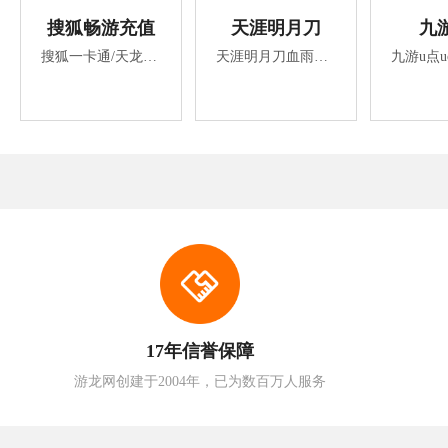
搜狐畅游充值
天涯明月刀
九
搜狐一卡通/天龙八部/斗破苍穹/中华英雄/刀剑英雄/大话水浒/仙剑/鹿鼎记/古域/轩辕剑/搜狐畅游一卡通/畅游一卡通/灵游记/搜狐畅游/血传奇/天龙八部点卡/鹿鼎记元宝/天龙八部2/刀剑英雄2/畅易阁/娱乐桃园/online点卡等搜狐所有游戏。
天涯明月刀血雨腥风刀光剑影天涯明月刀激活码 天涯明月刀ol.刀光剑影血雨腥风无法代表江湖侠骨柔情快意恩仇难以诠释江湖
17年信誉保障
游龙网创建于2004年，已为数百万人服务