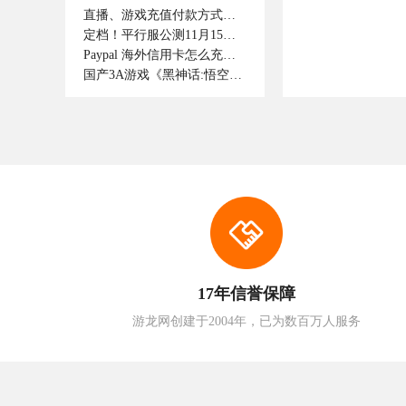
直播、游戏充值付款方式支持那些呢！如何付款成功。
定档！平行服公测11月15日开启，逆转时光重逢最初的江湖！
Paypal 海外信用卡怎么充值抖音钻石
国产3A游戏《黑神话:悟空》正式上线
17年信誉保障
游龙网创建于2004年，已为数百万人服务