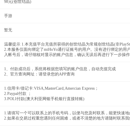
98元(创世结晶)
手游
暂无
温馨提示 1.本充值平台充值所获得的创世结晶为常规创世结晶(非PlayS
2.本服务仅面向绑定了miHoYo通行证账号的用户。没有进行绑定的用
入帐号后，请仔细核对显示的账户信息，确认无误后再进行下一步操作
1、付款成功后，系统将根据您填写的账户信息，自动充值完成
2、官方查询网址：请登录您的APP查询
1.信用卡/借记卡:VISA,MasterCard,Amercian Express；
2.Paypal付款 ；
3.POLI付款(澳大利亚网银手机银行直接转账)
1.请填写一个可以联系上的手机号码，以便与您及时联系，能更快速地
2.如果在交易过程重您遇到任何困难，或者不清楚的地方请随时联系