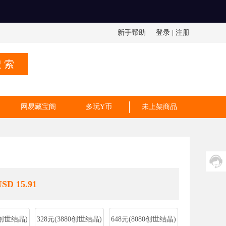
新手帮助
登录
|
注册
 索
网易藏宝阁
多玩Y币
未上架商品
USD 15.91
0创世结晶)
328元(3880创世结晶)
648元(8080创世结晶)