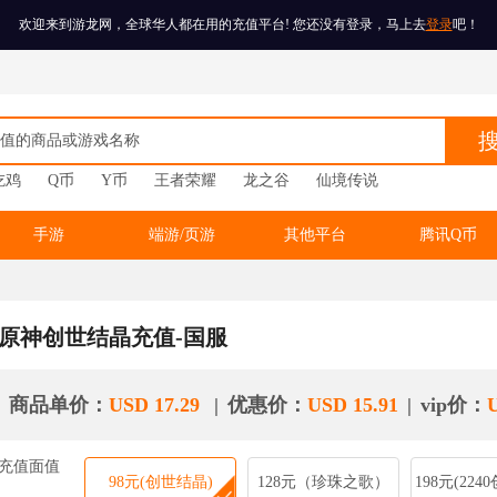
欢迎来到游龙网，全球华人都在用的充值平台! 您还没有登录，马上去
登录
吧！
搜
吃鸡
Q币
Y币
王者荣耀
龙之谷
仙境传说
手游
端游/页游
其他平台
腾讯Q币
原神创世结晶充值-国服
商品单价：
USD 17.29
|
优惠价：
USD 15.91
|
vip价：
充值面值
98元(创世结晶)
128元（珍珠之歌）
198元(224