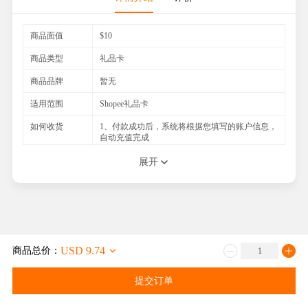
商品面值
$10
商品类型
礼品卡
商品品牌
暂无
适用范围
Shopee礼品卡
如何收货
1、付款成功后，系统将根据您填写的账户信息，
自动充值完成
2、官方查询网址：请登录您的APP查询
展开
注意事项
1.请填写一个可以联系上的手机号码，以便与您
及时联系，能更快速地处理; 2.如果在交易过程重
您遇到任何困难，或者不清楚的地方请随时联系
我们的在线客服，我们必将竭诚为您服务
USD 9.74
商品总价：
提交订单