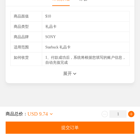
商品面值
$10
商品类型
礼品卡
商品品牌
SONY
适用范围
Starbuck 礼品卡
如何收货
1、付款成功后，系统将根据您填写的账户信息，
自动充值完成
2、官方查询网址：请登录您的APP查询
展开
注意事项
1.请填写一个可以联系上的手机号码，以便与您
及时联系，能更快速地处理; 2.如果在交易过程重
您遇到任何困难，或者不清楚的地方请随时联系
我们的在线客服，我们必将竭诚为您服务
USD 9.74
商品总价：
提交订单