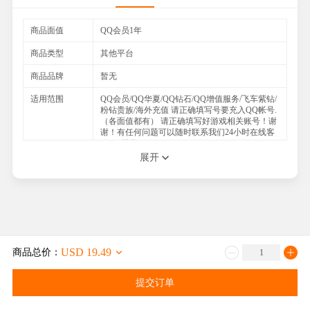
商品面值
QQ会员1年
商品类型
其他平台
商品品牌
暂无
适用范围
QQ会员/QQ华夏/QQ钻石/QQ增值服务/飞车紫钻/
粉钻贵族/海外充值 请正确填写号要充入QQ帐号.
（各面值都有） 请正确填写好游戏相关账号！谢
谢！有任何问题可以随时联系我们24小时在线客
服QQ微信：291580
展开
如何收货
1、付款成功后，系统将根据您填写的账户信息，
自动充值完成
2、官方查询网址：请登录您的APP查询
注意事项
1.请填写一个可以联系上的手机号码，以便与您
及时联系，能更快速地处理; 2.如果在交易过程重
您遇到任何困难，或者不清楚的地方请随时联系
我们的在线客服，我们必将竭诚为您服务
USD 19.49
商品总价：
提交订单