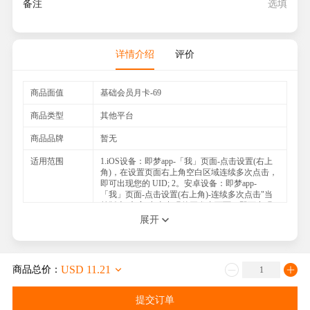
备注
详情介绍
评价
商品面值
基础会员月卡-69
商品类型
其他平台
商品品牌
暂无
适用范围
1.iOS设备：即梦app-「我」页面-点击设置(右上
角)，在设置页面右上角空白区域连续多次点击，
即可出现您的 UID; 2。安卓设备：即梦app-
「我」页面-点击设置(右上角)-连续多次点击"当
前版本"文字-点击出现的开发者页面，即可出现
您的UID; 开了会员怎么还是没有积分?(是会员状
展开
态，但是没有积分) 您好，订阅积分与订阅周期相
关，首次积分下发时间为成功订阅时间，失效时
间为订阅有效期的最后1日。例如。您在2024年10
月24日首次购买了会员，会在10月24日向您下发
USD 11.21
商品总价：
积分，这批积分会在2024年11月23日失效，首次
订后，后续再次订阅的积分会按照订阅生效周期
下发。例如。您在好的2024年11月20日续费了会
提交订单
员，11月24日新订阅周期的会员开始生效，并向