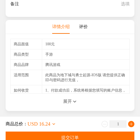
备注
详情介绍
评价
商品面值
100元
商品类型
手游
商品品牌
腾讯游戏
适用范围
此商品为地下城与勇士起源-IOS版 请您提供正确
ID与密码进行充值，
如何收货
1、付款成功后，系统将根据您填写的账户信息，
自动充值完成
2、官方查询网址：请登录您的APP查询
展开
注意事项
1.请填写一个可以联系上的手机号码，以便与您
及时联系，能更快速地处理; 2.如果在交易过程重
您遇到任何困难，或者不清楚的地方请随时联系
USD 16.24
商品总价：
我们的在线客服，我们必将竭诚为您服务
提交订单