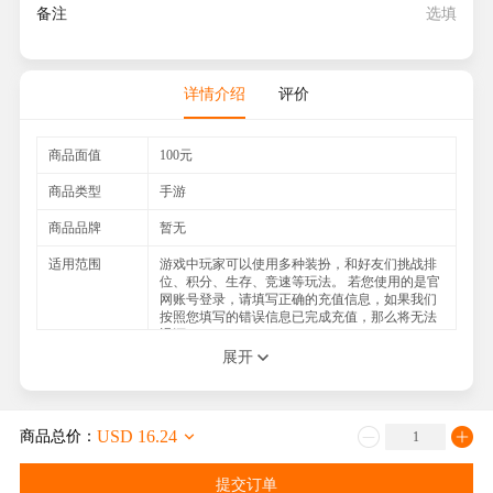
备注
详情介绍
评价
商品面值
100元
商品类型
手游
商品品牌
暂无
适用范围
游戏中玩家可以使用多种装扮，和好友们挑战排
位、积分、生存、竞速等玩法。 若您使用的是官
网账号登录，请填写正确的充值信息，如果我们
按照您填写的错误信息已完成充值，那么将无法
退还
展开
如何收货
1、付款成功后，系统将根据您填写的账户信息，
自动充值完成
2、官方查询网址：请登录您的APP查询
USD 16.24
商品总价：
注意事项
1.请填写一个可以联系上的手机号码，以便与您
及时联系，能更快速地处理; 2.如果在交易过程重
您遇到任何困难，或者不清楚的地方请随时联系
提交订单