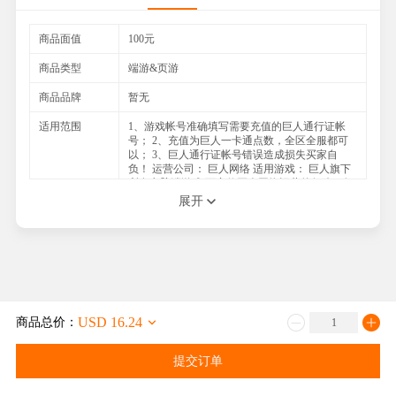
商品面值
100元
商品类型
端游&页游
商品品牌
暂无
适用范围
1、游戏帐号准确填写需要充值的巨人通行证帐
号； 2、充值为巨人一卡通点数，全区全服都可
以； 3、巨人通行证帐号错误造成损失买家自
负！ 运营公司： 巨人网络 适用游戏： 巨人旗下
所有电脑端游戏 可充值巨人网络运营的征途、征
途2、征途怀旧版、绿色征途、艾尔之光、仙侠世
展开
界、仙途2、巨人江湖、仙途、巨人、嘟嘟直播、
不可充手游
如何收货
1、付款成功后，系统将根据您填写的账户信息，
自动充值完成
2、官方查询网址：请登录您的APP查询
注意事项
1.请填写一个可以联系上的手机号码，以便与您
USD 16.24
商品总价：
及时联系，能更快速地处理; 2.如果在交易过程重
您遇到任何困难，或者不清楚的地方请随时联系
我们的在线客服，我们必将竭诚为您服务
提交订单